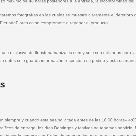
zo máximo de 48 horas posteriores a la entrega, la inconformidad del se
taremos fotografías en las cuales se muestre claramente el deterioro 
, FleriadeFlores.co se compromete a reponer el producto.
 uso exclusivo de floristeriamanizales.com y solo son utilizados para l
de datos solo guarda información respecto a su pedido y esta es mane
os
en siempre y cuando esta sea solicitada antes de las 16:00 horas– 4:0
íficos de entrega, los días Domingos y festivos no tenemos servicio.
s hacer la compra con 3 días de anterioridad para que la misma no v