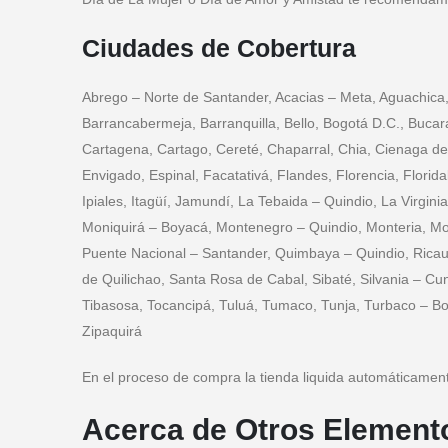
Ciudades de Cobertura
Abrego – Norte de Santander, Acacias – Meta, Aguachica
Barrancabermeja, Barranquilla, Bello, Bogotá D.C., Buca
Cartagena, Cartago, Cereté, Chaparral, Chia, Cienaga de
Envigado, Espinal, Facatativá, Flandes, Florencia, Flor
Ipiales, Itagüí, Jamundí, La Tebaida – Quindio, La Virgin
Moniquirá – Boyacá, Montenegro – Quindio, Monteria, Mos
Puente Nacional – Santander, Quimbaya – Quindio, Ricaur
de Quilichao, Santa Rosa de Cabal, Sibaté, Silvania – C
Tibasosa, Tocancipá, Tuluá, Tumaco, Tunja, Turbaco – Boliv
Zipaquirá
En el proceso de compra la tienda liquida automáticamente 
Acerca de Otros Element