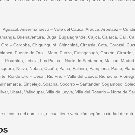
, Aguazul, Ansermanuevo – Valle del Cauca, Arauca, Arbelaez – Cundi
ramanga, Buenaventura, Buga, Bugalagrande, Cajicá, Calarcá, Cali, Can
 Oro – Cordoba, Chiquinquirá, Chinchiná, Circasia, Cota, Corozal, C
idablanca, Fuente de Oro – Meta, Funza, Fusagasugá, Garzón, Girardot
ia – Risaralda, Leticia, Los Patios – Norte de Santander, Maicao, Madri
quera, Neiva, Nobsa, Ocaña, Paipa, Palmira, Pamplona, Pasto, Planeta
te, Rio de Oro – Cesar, Rio Frío – Valle del Cauca, Riohacha, Rionegr
undinamarca, Sincelejo, Soacha, Socorro – Santander, Sogamoso, Soled
ar, Ubaté, Valledupar, Villa de Leyva, Villa del Rosario – Norte de San
el costo del domicilio, el cual tiene variación según la ciudad de entr
os