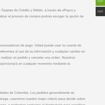
COP
Tarjetas de Crédito y Débito, a través de ePayco y
USD
alizar el proceso de compra podrás escoger la opción de
s procesadores de pago. Usted puede usar su cuenta de
 referentes al uso de su información y cualquier cambio en
realizar un pedido y cancelar una orden. Nuestros
 proporcionará en cualquier momento mediante la
ciudades de Colombia. Los pedidos generalmente se
ntrega, usaremos nuestro mejor criterio para decidir sobre
trega, o podremos contactar al destinatario para coordinar