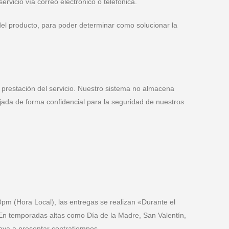
rvicio vía correo electrónico o telefónica.
del producto, para poder determinar como solucionar la
a prestación del servicio. Nuestro sistema no almacena
jada de forma confidencial para la seguridad de nuestros
0pm (Hora Local), las entregas se realizan «Durante el
 En temporadas altas como Día de la Madre, San Valentín,
aya a presentar contratiempos.