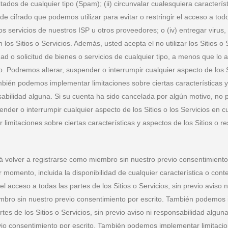
citados de cualquier tipo (Spam); (ii) circunvalar cualesquiera caracter
 cifrado que podemos utilizar para evitar o restringir el acceso a todo o
os servicios de nuestros ISP u otros proveedores; o (iv) entregar virus,
s Sitios o Servicios. Además, usted acepta el no utilizar los Sitios o S
idad o solicitud de bienes o servicios de cualquier tipo, a menos que 
o. Podremos alterar, suspender o interrumpir cualquier aspecto de los S
mbién podemos implementar limitaciones sobre ciertas características y a
ponsabilidad alguna. Si su cuenta ha sido cancelada por algún motivo, n
nder o interrumpir cualquier aspecto de los Sitios o los Servicios en c
mitaciones sobre ciertas características y aspectos de los Sitios o rest
á volver a registrarse como miembro sin nuestro previo consentimiento 
ier momento, incluida la disponibilidad de cualquier característica o c
ir el acceso a todas las partes de los Sitios o Servicios, sin previo avis
mbro sin nuestro previo consentimiento por escrito. También podemos i
artes de los Sitios o Servicios, sin previo aviso ni responsabilidad alg
io consentimiento por escrito. También podemos implementar limitacione