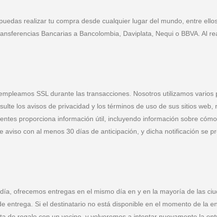
uedas realizar tu compra desde cualquier lugar del mundo, entre ellos 
ransferencias Bancarias a Bancolombia, Daviplata, Nequi o BBVA. Al re
 empleamos SSL durante las transacciones. Nosotros utilizamos vario
ulte los avisos de privacidad y los términos de uso de sus sitios web,
ntes proporciona información útil, incluyendo información sobre cómo 
te aviso con al menos 30 días de anticipación, y dicha notificación se
diodía, ofrecemos entregas en el mismo día en y en la mayoría de las 
de entrega. Si el destinatario no está disponible en el momento de la e
asta de regalo con un vecino, y volveremos a intentar nuevamente la en