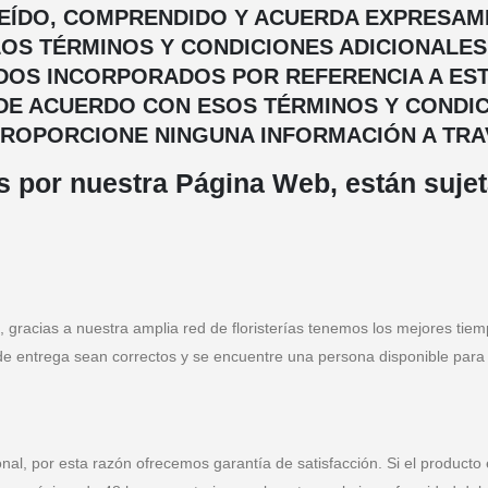
 LEÍDO, COMPRENDIDO Y ACUERDA EXPRESA
OS TÉRMINOS Y CONDICIONES ADICIONALES 
ODOS INCORPORADOS POR REFERENCIA A EST
Á DE ACUERDO CON ESOS TÉRMINOS Y CONDI
I PROPORCIONE NINGUNA INFORMACIÓN A TRAV
s por nuestra Página Web, están sujet
, gracias a nuestra amplia red de floristerías tenemos los mejores tie
e entrega sean correctos y se encuentre una persona disponible para rec
onal, por esta razón ofrecemos garantía de satisfacción. Si el product