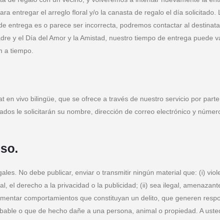
 para entregar el arreglo floral y/o la canasta de regalo el día solici
 de entrega es o parece ser incorrecta, podremos contactar al destinatar
dre y el Día del Amor y la Amistad, nuestro tiempo de entrega puede var
n a tiempo.
at en vivo bilingüe, que se ofrece a través de nuestro servicio por par
eados le solicitarán su nombre, dirección de correo electrónico y nú
so.
egales. No debe publicar, enviar o transmitir ningún material que: (i) vi
al, el derecho a la privacidad o la publicidad; (ii) sea ilegal, amenazan
 fomentar comportamientos que constituyan un delito, que generen respons
able o que de hecho dañe a una persona, animal o propiedad. A usted, le