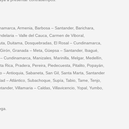
namarca, Armenia, Barbosa – Santander, Barichara,
delaria – Valle del Cauca, Carmen de Viboral,
ucuta, Duitama, Dosquebradas, El Rosal – Cundinamarca,
, Girón, Granada – Meta, Güepsa – Santander, Ibagué,
d – Cundinamarca, Manizales, Marinilla, Melgar, Medellín,
 Rica, Pradera, Pereira, Piedecuesta, Pitalito, Popayán,
o – Antioquia, Sabaneta, San Gil, Santa Marta, Santander
ad – Atlántico, Subachoque, Supía, Tabio, Tame, Tenjo,
tander, Villamaria – Caldas, Villavicencio, Yopal, Yumbo,
ega.