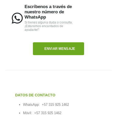
los pétalos. Como nuestra operación es local, el tiempo
Escríbenos a través de
entre que el arreglo está listo y llega a su destino en
nuestro número de
Sancancio es muy corto, lo que asegura que la persona
WhatsApp
lo reciba en su punto máximo de belleza y vitalidad.
Si tienes alguna duda o consulta.
¡Estaremos encantados de
ayudarte!"
ENVIAR MENSAJE
DATOS DE CONTACTO
WhatsApp:
+57 315 925 1462
Móvil:
+57 315 925 1462