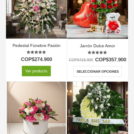
Pedestal Fúnebre Pasión
Jarrón Dulce Amor
5.00
out of 5
5.00
out of 5
COP$
274.900
COP$
357.900
COP$
418.900
Ver producto
SELECCIONAR OPCIONES