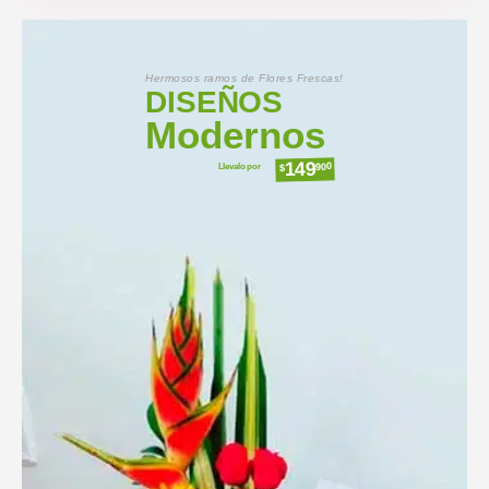
Hermosos ramos de Flores Frescas!
DISEÑOS
Modernos
149
Llevalo por
900
$