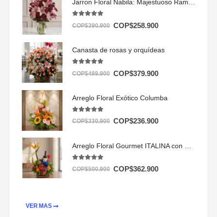
Jarron Floral Nabila: Majestuoso Ramo de 24 Rosas y Lirios Rosados ⚜️
5.00
out of 5
COP$
258.900
COP$
390.900
Canasta de rosas y orquídeas
5.00
out of 5
COP$
379.900
COP$
489.900
Arreglo Floral Exótico Columba
5.00
out of 5
COP$
236.900
COP$
330.900
Arreglo Floral Gourmet ITALINA con Vino y Frutas Exóticas 🍷
5.00
out of 5
COP$
362.900
COP$
500.900
VER MAS