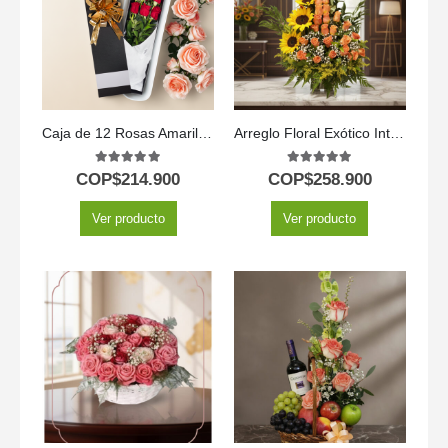
Caja de 12 Rosas Amarillas
Arreglo Floral Exótico Intocable
5.00
out of 5
5.00
out of 5
COP$
214.900
COP$
258.900
Ver producto
Ver producto