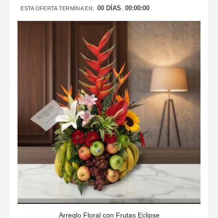
00
DÍAS
00
:
00
:
00
ESTA OFERTA TERMINA EN:
Arreglo Floral con Frutas Eclipse