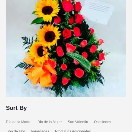
Sort By
Día de la Madre
Día de la Mujer
San Valentín
Ocasiones
Tipo de Flor
Variedades
Productos Adicionales