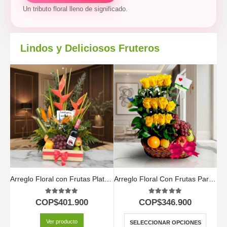
Un tributo floral lleno de significado.
Lindos y Deliciosos Fruteros
Arreglo Floral con Frutas Platonia
Arreglo Floral Con Frutas Paraíso
5.00
out of 5
5.00
out of 5
COP$
401.900
COP$
346.900
Ver producto
SELECCIONAR OPCIONES