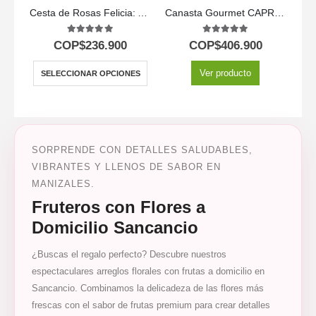
Cesta de Rosas Felicia: Arreglo Premium con 21 Flores 🌹
Canasta Gourmet CAPRICE: Rosas Frescas, Frutas y Vino ⚜️
5.00
out of 5
5.00
out of 5
COP$
236.900
COP$
406.900
Ver producto
SELECCIONAR OPCIONES
SORPRENDE CON DETALLES SALUDABLES,
VIBRANTES Y LLENOS DE SABOR EN
MANIZALES.
Fruteros con Flores a
Domicilio Sancancio
¿Buscas el regalo perfecto? Descubre nuestros
espectaculares arreglos florales con frutas a domicilio en
Sancancio. Combinamos la delicadeza de las flores más
frescas con el sabor de frutas premium para crear detalles