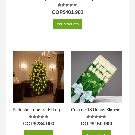
5.00
out of 5
COP$
401.900
Ver producto
Pedestal Fúnebre El Legado de Domingo: Homenaje Solemne 🕊️
Caja de 18 Rosas Blancas
5.00
out of 5
5.00
out of 5
COP$
284.900
COP$
159.900