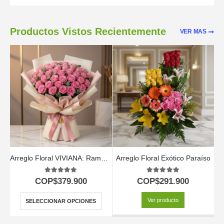
Productos Vistos Recientemente
VER MAS
Arreglo Floral VIVIANA: Ramo con 44 Rosas para Expresar lo que Sientes 🌹
Arreglo Floral Exótico Paraíso
5.00
out of 5
5.00
out of 5
COP$
379.900
COP$
291.900
Ver producto
SELECCIONAR OPCIONES