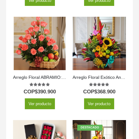
Ver producto
Ver producto
Arreglo Floral ABRAMIO: Elegante Cesta de Rosas Salmón y Frutas 🌿
Arreglo Floral Exótico Antídoto
5.00
out of 5
5.00
out of 5
COP$
390.900
COP$
368.900
Ver producto
Ver producto
DESTACADO