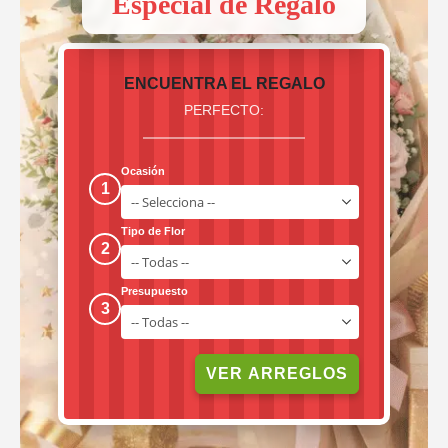
Especial de Regalo
ENCUENTRA EL REGALO
PERFECTO:
Ocasión
1
Tipo de Flor
2
Presupuesto
3
VER ARREGLOS