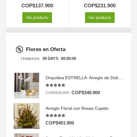
5.00
out of 5
5.00
out of 5
COP$
137.900
COP$
231.900
Ver producto
Ver producto
Flores en Oferta
00
DAYS
00
:
00
:
00
TENIMA EN:
Orquídea ESTRELLA: Arreglo de Doble Vara con Chocolates ✨
5.00
out of 5
COP$
340.900
COP$
506.900
Arreglo Floral con Rosas Cupido
5.00
out of 5
COP$
401.900