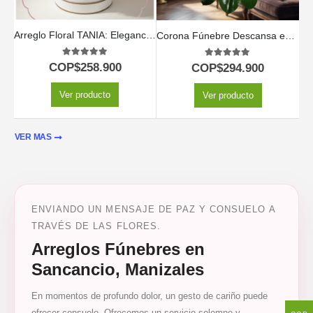
Arreglo Floral TANIA: Elegancia en Caja con Rosas y Orquídeas 🤍
Corona Fúnebre Descansa en Paz
5.00
out of 5
5.00
out of 5
COP$
258.900
COP$
294.900
Ver producto
Ver producto
VER MAS
ENVIANDO UN MENSAJE DE PAZ Y CONSUELO A
TRAVÉS DE LAS FLORES.
Arreglos Fúnebres en
Sancancio, Manizales
En momentos de profundo dolor, un gesto de cariño puede
ofrecer consuelo. Ofrecemos un servicio solemne y