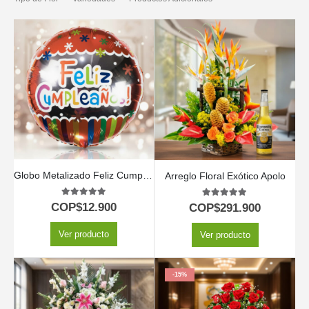
Globo Metalizado Feliz Cumpleaños
Arreglo Floral Exótico Apolo
5.00
out of 5
5.00
out of 5
COP$
12.900
COP$
291.900
Ver producto
Ver producto
-15%