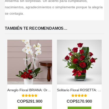
Anserma sin sorpresas. Un acierto para cumpleaños,
nacimientos, agradecimientos o simplemente porque la alegría
se contagia.
TAMBIÉN TE RECOMENDAMOS…
Arreglo Floral BRIANA: Orquídea y Rosas Rojas para Enamorar 🌹
Solitario Floral ROSETTA: Un Clásico de Seis Rosas Rojas 🌹
5.00
out of 5
5.00
out of 5
COP$
291.900
COP$
170.900