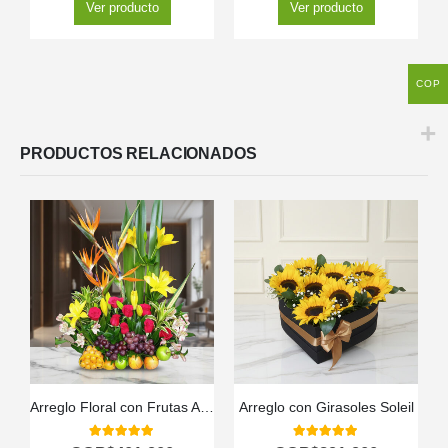
Ver producto
Ver producto
COP
PRODUCTOS RELACIONADOS
Arreglo Floral con Frutas Akebia
Arreglo con Girasoles Soleil
5.00
out of 5
5.00
out of 5