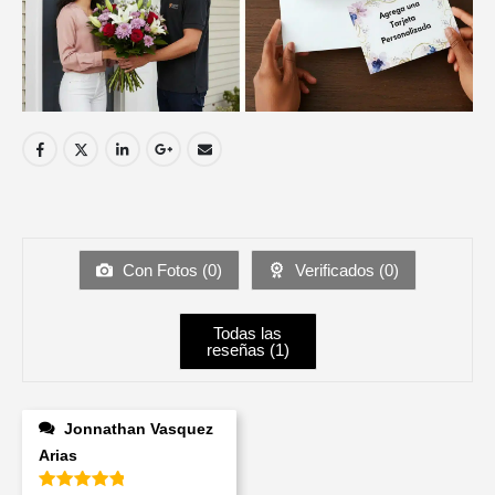
Con Fotos (
0
)
Verificados (
0
)
Todas las
reseñas (
1
)
Jonnathan Vasquez
Arias