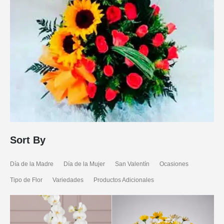
Sort By
Día de la Madre
Día de la Mujer
San Valentín
Ocasiones
Tipo de Flor
Variedades
Productos Adicionales