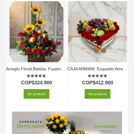
Arreglo Floral Batista: Fusión de Rosas, Girasoles y Frutas Frescas 🌿
CAJA ARMANI: Exquisito Arreglo de Frutas y Rosas Rojas en Corazón 🌹
5.00
out of 5
5.00
out of 5
COP$
324.900
COP$
412.900
Ver producto
Ver producto
EXPRESATE
SIN PALABRAS
Personalízalo
* COMO QUIERAS