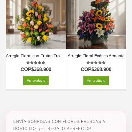
Arreglo Floral con Frutas Tropical
Arreglo Floral Exótico Armonía
5.00
out of 5
5.00
out of 5
COP$
368.900
COP$
368.900
Ver producto
Ver producto
ENVÍA SONRISAS CON FLORES FRESCAS A
DOMICILIO. ¡EL REGALO PERFECTO!