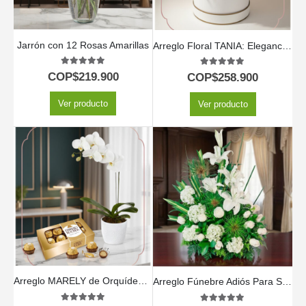
Jarrón con 12 Rosas Amarillas
Arreglo Floral TANIA: Elegancia en Caja con Rosas y Orquídeas 🤍
5.00
out of 5
5.00
out of 5
COP$
219.900
COP$
258.900
Ver producto
Ver producto
Arreglo MARELY de Orquídea Phalaenopsis y Chocolates para Regalar 🤍
Arreglo Fúnebre Adiós Para Siempre