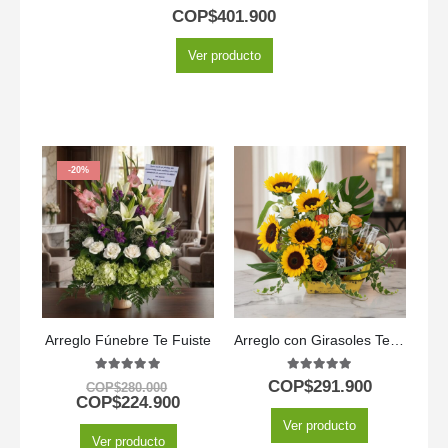
5.00
out of 5
COP$
401.900
Ver producto
-20%
Arreglo Fúnebre Te Fuiste
Arreglo con Girasoles Temis
5.00
out of 5
5.00
out of 5
COP$
291.900
COP$
280.000
COP$
224.900
Ver producto
Ver producto