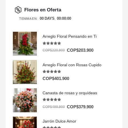
Flores en Oferta
00
DAYS
00
:
00
:
00
TENIMA EN:
Arreglo Floral Pensando en Ti
5.00
out of 5
COP$
203.900
COP$
220.900
Arreglo Floral con Rosas Cupido
5.00
out of 5
COP$
401.900
Canasta de rosas y orquídeas
5.00
out of 5
COP$
379.900
COP$
489.900
Jarrón Dulce Amor