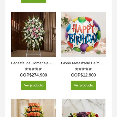
Pedestal de Homenaje «El Legado de Josafat»: Tributo Digno y Solemne 🕊️
Globo Metalizado Feliz Cumpleaños
5.00
out of 5
5.00
out of 5
COP$
274.900
COP$
12.900
Ver producto
Ver producto