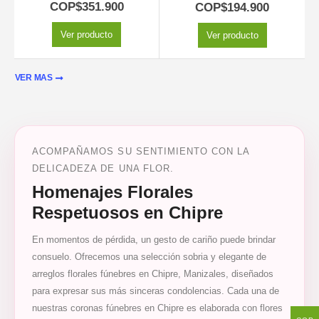
5.00
out of 5
5.00
out of 5
COP$
351.900
COP$
194.900
Ver producto
Ver producto
VER MAS
ACOMPAÑAMOS SU SENTIMIENTO CON LA
DELICADEZA DE UNA FLOR.
Homenajes Florales
Respetuosos en Chipre
En momentos de pérdida, un gesto de cariño puede brindar
consuelo. Ofrecemos una selección sobria y elegante de
arreglos florales fúnebres en Chipre, Manizales, diseñados
para expresar sus más sinceras condolencias. Cada una de
nuestras coronas fúnebres en Chipre es elaborada con flores