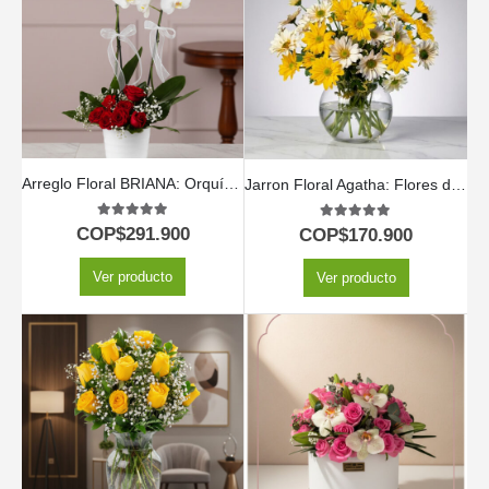
Arreglo Floral BRIANA: Orquídea y Rosas Rojas para Enamorar 🌹
Jarron Floral Agatha: Flores de Primavera para Enviar Hoy 🌷
5.00
out of 5
5.00
out of 5
COP$
291.900
COP$
170.900
Ver producto
Ver producto