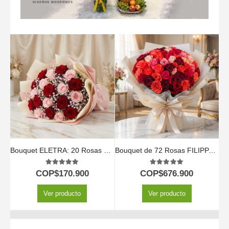
DISEÑOS MODERNOS
Bouquet ELETRA: 20 Rosas Rojas y Rosadas para Expresar tu Amor 🌹
Bouquet de 72 Rosas FILIPPA: Un Espectáculo de Color Vibrante 🌹
5.00
out of 5
5.00
out of 5
COP$
170.900
COP$
676.900
Ver producto
Ver producto