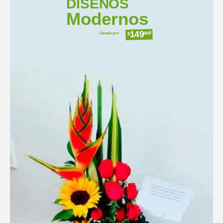
DISEÑOS
Modernos
149
Llevalo por
900
$