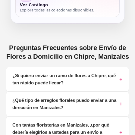
Ver Catálogo
Explora todas las colecciones disponibles.
Preguntas Frecuentes sobre Envío de
Flores a Domicilio en Chipre, Manizales
¿Si quiero enviar un ramo de flores a Chipre, qué
+
tan rápido puede llegar?
¡Claro que sí! Somos expertos en llegar a cada rincón de
¿Qué tipo de arreglos florales puedo enviar a una
Chipre. Si realizas tu pedido antes de la 1 p.m., podemos
+
dirección en Manizales?
entregar tu arreglo floral el mismo día. Conocemos
perfectamente las calles y la dinámica del barrio, desde
Manejamos una amplia variedad para que siempre
el Monumento a los Colonizadores hasta los edificios
Con tantas floristerías en Manizales, ¿por qué
encuentres el detalle perfecto para cualquier ocasión.
residenciales, lo que nos permite garantizar que tus
+
debería elegirlos a ustedes para un envío a
Tenemos desde los clásicos y románticos ramos de rosas
flores lleguen frescas, hermosas y muy puntuales para