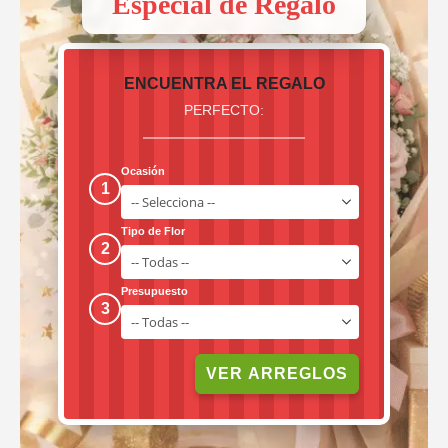
Especial de Regalo
ENCUENTRA EL REGALO
PERFECTO:
Ocasión
1
Tipo de Flor
2
Presupuesto
3
VER ARREGLOS