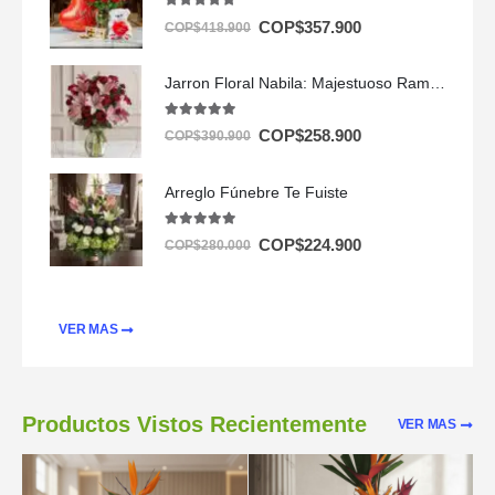
5.00
out of 5
COP$
357.900
COP$
418.900
Jarron Floral Nabila: Majestuoso Ramo de 24 Rosas y Lirios Rosados ⚜️
5.00
out of 5
COP$
258.900
COP$
390.900
Arreglo Fúnebre Te Fuiste
5.00
out of 5
COP$
224.900
COP$
280.000
VER MAS
Productos Vistos Recientemente
VER MAS