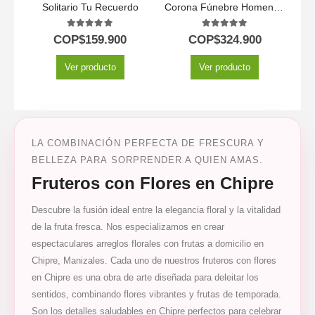
Solitario Tu Recuerdo
Corona Fúnebre Homenaje a Jesús 🕊️
5.00
out of 5
5.00
out of 5
COP$
159.900
COP$
324.900
Ver producto
Ver producto
LA COMBINACIÓN PERFECTA DE FRESCURA Y
BELLEZA PARA SORPRENDER A QUIEN AMAS.
Fruteros con Flores en Chipre
Descubre la fusión ideal entre la elegancia floral y la vitalidad
de la fruta fresca. Nos especializamos en crear
espectaculares arreglos florales con frutas a domicilio en
Chipre, Manizales. Cada uno de nuestros fruteros con flores
en Chipre es una obra de arte diseñada para deleitar los
sentidos, combinando flores vibrantes y frutas de temporada.
Son los detalles saludables en Chipre perfectos para celebrar