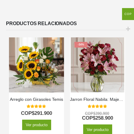
COP
PRODUCTOS RELACIONADOS
-34%
Arreglo con Girasoles Temis
Jarron Floral Nabila: Majestuoso Ramo de 24 Rosas y Lirios Rosados ⚜️
5.00
out of 5
5.00
out of 5
COP$
291.900
COP$
390.900
COP$
258.900
Ver producto
Ver producto