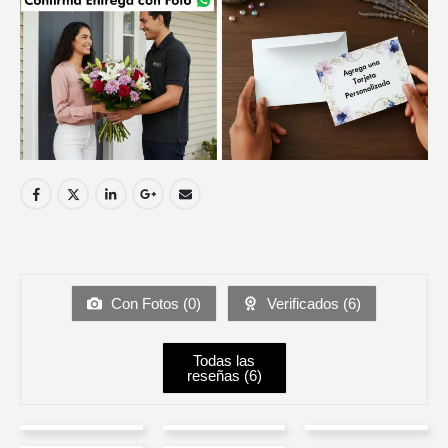
Con Fotos (
0
)
Verificados (
6
)
Todas las
reseñas (
6
)
MÓNICA
Ana
Patricia