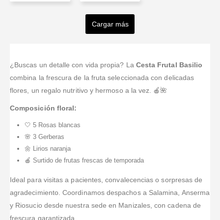
Tania
PAKITA
VALERO
Pinilla
Silva
Aldana
BAQUERO
Torres
Cargar más
Valorado en
5
de 5
Valorado en
5
de 5
GAMEZ
Realmente
Excelente.
Valorado en
5
de 5
Valorado en
5
de 
hermoso mi
Que
Contraté
Gracias a
Valorado en
5
de 5
arreglo floral,
compañía tan
desde España
Excelente
todos en
los felicito
profesional
un ramo y lo
servicio:
Floresteria
¿Buscas un detalle con vida propia? La
Cesta Frutal Basilio
muchas
encargué
entregaron a
Faciliddad al
Tufloristeria.co.
combina la frescura de la fruta seleccionada con delicadas
gracias ☺️
flores ponque
primera hora,
momento de
Siempre
flores, un regalo nutritivo y hermoso a la vez. 🍎🌺
para un
generoso y
la compra,
atentos
aniversario
precioso.
información
ayudarme en
Composición floral:
llegaron tal
sobre cada
cualquier
cual la fotos y
🤍 5 Rosas blancas
paso del
arregló.
a tiempo en
proceso de
Corrientemente
🌸 3 Gerberas
verdad
producción y
vivimos en los
🌼 Lirios naranja
recomiendo
entrega,
Estados
🍎 Surtido de frutas frescas de temporada
esta
entrega
Unidos y
compañía vivo
puntual y
ordenar
...Leer
Ideal para visitas a pacientes, convalecencias o sorpresas de
...Leer Más
como fue
Más
agradecimiento. Coordinamos despachos a Salamina, Anserma
pr
...Leer Más
y Riosucio desde nuestra sede en Manizales, con cadena de
frescura garantizada.