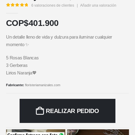
6
valoraciones de clientes
|
Añadir una valoración
5.00
out of 5
COP$
401.900
Un detalle lleno de vida y dulzura para iluminar cualquier
momento ✨
5 Rosas Blancas
3 Gerberas
Lirios Naranja💖
Fabricante:
floristeriamanizales.com
REALIZAR PEDIDO