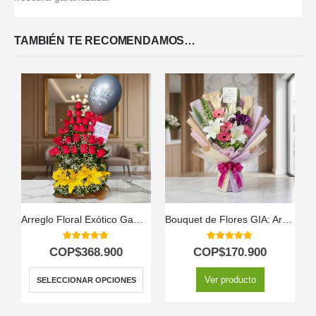
TAMBIÉN TE RECOMENDAMOS…
Arreglo Floral Exótico Gamma
Bouquet de Flores GIA: Armonía de Gerberas Rosadas, Lirios y Flores Moradas 🕊️
5.00
out of 5
5.00
out of 5
COP$
368.900
COP$
170.900
Ver producto
SELECCIONAR OPCIONES