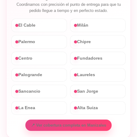
Coordinamos con precisión el punto de entrega para que tu
pedido llegue a tiempo y en perfecto estado.
El Cable
Milán
Palermo
Chipre
Centro
Fundadores
Palogrande
Laureles
Sancancio
San Jorge
La Enea
Alta Suiza
📍 Ver cobertura completa en Manizales