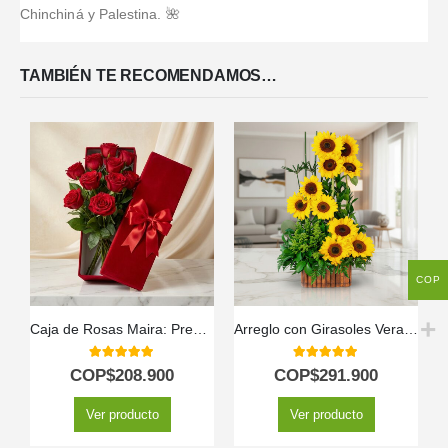
Chinchiná y Palestina. 🌺
TAMBIÉN TE RECOMENDAMOS…
COP
Caja de Rosas Maira: Premium con 12 Rosas de Exportación 🌹
Arreglo con Girasoles Verano
5.00
out of 5
5.00
out of 5
COP$
208.900
COP$
291.900
Ver producto
Ver producto