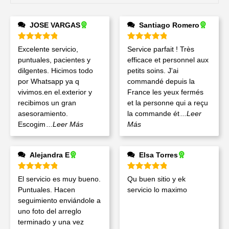
JOSE VARGAS
Santiago Romero
Valorado en
5
de 5
Valorado en
5
de 5
Excelente servicio,
Service parfait ! Très
puntuales, pacientes y
efficace et personnel aux
dilgentes. Hicimos todo
petits soins. J'ai
por Whatsapp ya q
commandé depuis la
vivimos.en el.exterior y
France les yeux fermés
recibimos un gran
et la personne qui a reçu
asesoramiento.
la commande ét
...Leer
Escogim
...Leer Más
Más
Alejandra E
Elsa Torres
Valorado en
5
de 5
Valorado en
5
de 5
El servicio es muy bueno.
Qu buen sitio y ek
Puntuales. Hacen
servicio lo maximo
seguimiento enviándole a
uno foto del arreglo
terminado y una vez