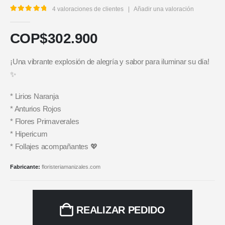
4
valoraciones de clientes
|
Añadir una valoración
5.00
out of 5
COP$
302.900
¡Una vibrante explosión de alegría y sabor para iluminar su día!
✨
* Lirios Naranja
* Anturios Rojos
* Flores Primaverales
* Hipericum
* Follajes acompañantes 💖
Fabricante:
floristeriamanizales.com
REALIZAR PEDIDO