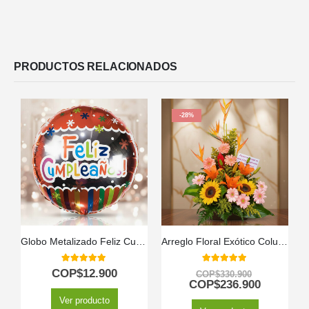
PRODUCTOS RELACIONADOS
-28%
Globo Metalizado Feliz Cumpleaños
Arreglo Floral Exótico Columba
5.00
out of 5
5.00
out of 5
COP$
12.900
COP$
330.900
COP$
236.900
Ver producto