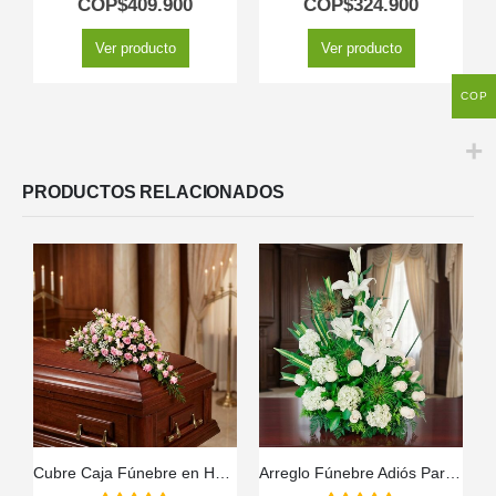
COP$
409.900
COP$
324.900
Ver producto
Ver producto
COP
PRODUCTOS RELACIONADOS
Cubre Caja Fúnebre en Homenaje a Juana 🕊️
Arreglo Fúnebre Adiós Para Siempre