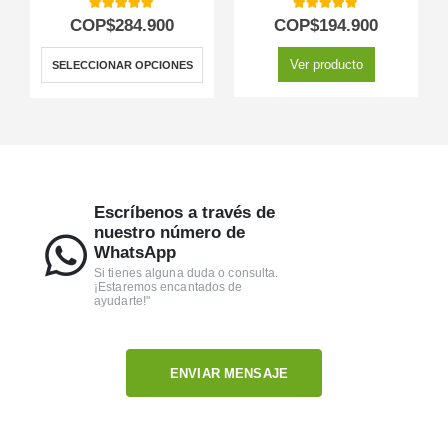
5.00
out of 5
5.00
out of 5
COP$
284.900
COP$
194.900
Ver producto
SELECCIONAR OPCIONES
Escríbenos a través de
nuestro número de
WhatsApp
Si tienes alguna duda o consulta.
¡Estaremos encantados de
ayudarte!"
ENVIAR MENSAJE