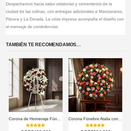
para enviar
Despachamos hacia salas velatorias y cementerios de la
allá.
ciudad de las colinas, con entregas adicionales a Manzanares,
Pácora y La Dorada. La cinta impresa acompaña el diseño con
el mensaje de condolencias.
TAMBIÉN TE RECOMENDAMOS…
Corona de Homenaje Fúnebre Ararat 🕊️
Corona Fúnebre Atalia con Rosas Blancas para Condolencias 🕊️
5.00
out of 5
5.00
out of 5