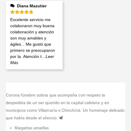
Diana Mazutier
Valorado en
5
de 5
Excelente servicio me
colaboraron muy buena
colaboración y atención
son muy amables y
ágiles... Me gustó que
primero se preocuparon
por la. Atención t
...Leer
Más
Corona fúnebre sobria que acompaña con respeto la
despedida de un ser querido en la capital cafetera y en
municipios como Villamaría o Chinchiná. Un homenaje delicado
que habla desde el silencio. 🕊️
Margaritas amarillas