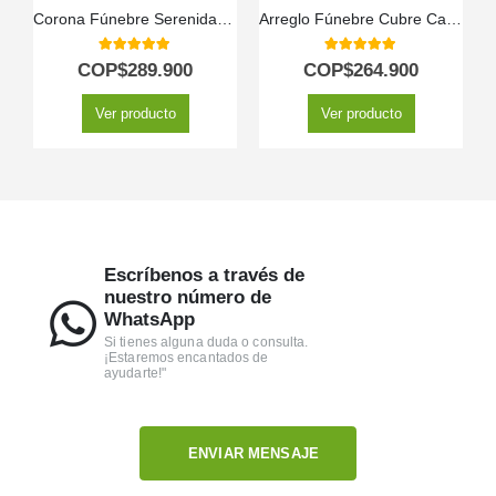
Corona Fúnebre Serenidad: Honrando a Adrian 🤍
Arreglo Fúnebre Cubre Caja Con Rosas Blancas y Lirios
5.00
out of 5
5.00
out of 5
COP$
289.900
COP$
264.900
Ver producto
Ver producto
Escríbenos a través de
nuestro número de
WhatsApp
Si tienes alguna duda o consulta.
¡Estaremos encantados de
ayudarte!"
ENVIAR MENSAJE