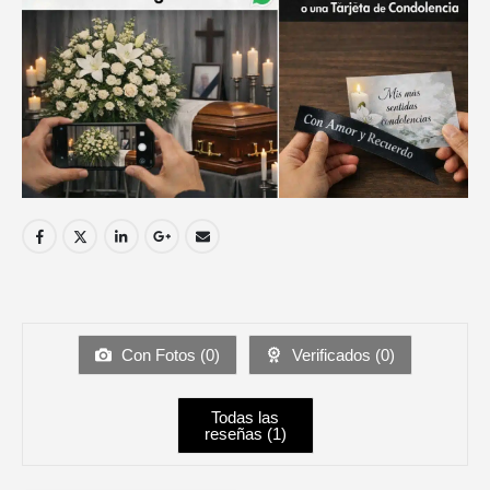
Con Fotos (
0
)
Verificados (
0
)
Todas las
reseñas (
1
)