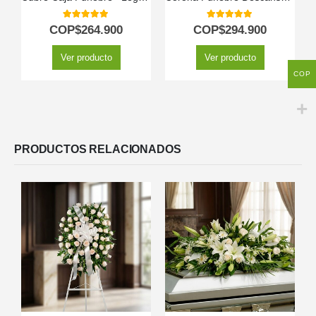
5.00
out of 5
5.00
out of 5
COP$
264.900
COP$
294.900
Ver producto
Ver producto
COP
PRODUCTOS RELACIONADOS