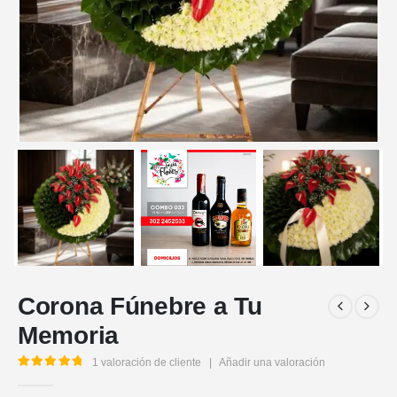
Corona Fúnebre a Tu
Memoria
1
valoración de cliente
|
Añadir una valoración
5.00
out of 5