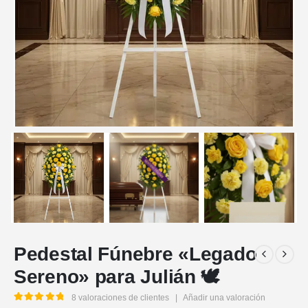
Pedestal Fúnebre «Legado
Sereno» para Julián 🕊️
8
valoraciones de clientes
|
Añadir una valoración