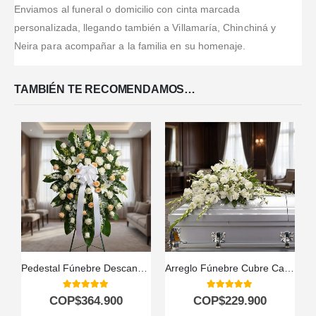
Enviamos al funeral o domicilio con cinta marcada
personalizada, llegando también a Villamaría, Chinchiná y
Neira para acompañar a la familia en su homenaje.
TAMBIÉN TE RECOMENDAMOS…
Pedestal Fúnebre Descansa Ahora
Arreglo Fúnebre Cubre Caja Asunción
5.00
out of 5
5.00
out of 5
COP$
364.900
COP$
229.900