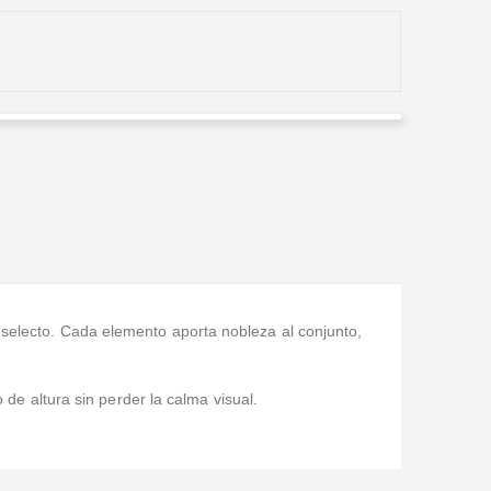
Yolanda Vanegas Reynales
Valorado en
5
de 5
Me facilitaron todo para el funeral de mi papá; fue un
alivio contar con un servicio tan organizado y cumplido.
e selecto. Cada elemento aporta nobleza al conjunto,
e altura sin perder la calma visual.