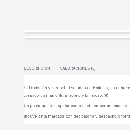
John SolanoSaenz
Yaneth Padilla
Valorado en
5
de 5
Enviamos un canasto al funeral de mi tía y me
Valorado en
5
de 5
avisaron cuando lo entregaron; hasta me compartieron
Compré flores de condolencias desde el exterior y
una foto y eso se agradece.
necesitaba que llegaran a tiempo; confirmaron rápido y
DESCRIPCIÓN
VALORACIONES (6)
me avisaron cuando entregaron.
🤍 Distinción y serenidad se unen en Epifania, un cubre 
creando un manto floral sobrio y luminoso. 🕊️
Un gesto que acompaña con respeto en ceremonias de La 
Incluye cinta marcada con dedicatoria y despacho priorita