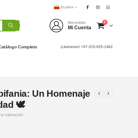
Español
0
Bienvenida/o
Mi Cuenta
Catálogo Completo
¡Llamanos! +57-315-925-1462
pifania: Un Homenaje
ad 🕊️
na valoración