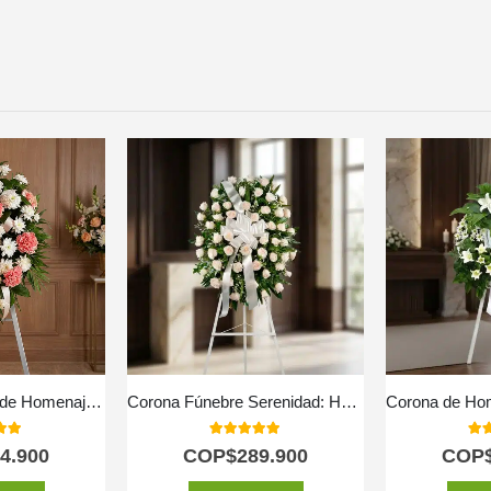
Pedestal Fúnebre de Homenaje para Timoteo 🕊️
Corona Fúnebre Serenidad: Honrando a Adrian 🤍
 of 5
5.00
out of 5
5.0
4.900
COP$
289.900
COP