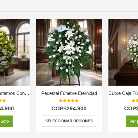
Corona Fúnebre Estamos Contigo
Pedestal Fúnebre Eternidad
 of 5
5.00
out of 5
5.0
4.900
COP$
294.900
COP
ducto
Ver 
SELECCIONAR OPCIONES