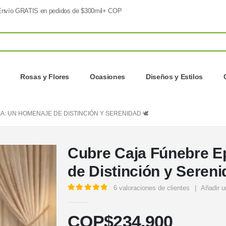
nvío GRATIS en pedidos de $300mil+ COP
Rosas y Flores
Ocasiones
Diseños y Estilos
A: UN HOMENAJE DE DISTINCIÓN Y SERENIDAD 🕊️
Cubre Caja Fúnebre E
de Distinción y Serenid
6
valoraciones de clientes
|
Añadir u
5.00
out of 5
COP$
234.900