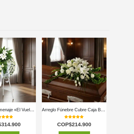
Corona de Homenaje «El Vuelo de Uriel» 🕊️
Arreglo Fúnebre Cubre Caja Bondad
0
out of 5
5.00
out of 5
$
314.900
COP$
214.900
C