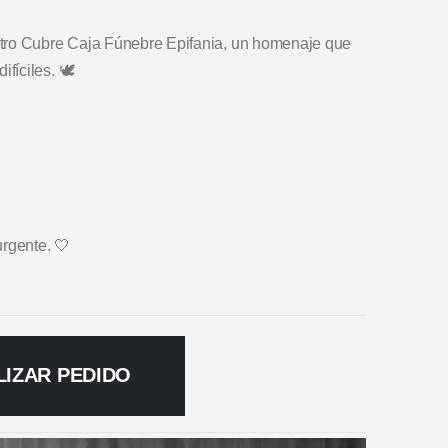
stro Cubre Caja Fúnebre Epifania, un homenaje que
íciles. 🕊️
urgente. 🤍
LIZAR PEDIDO