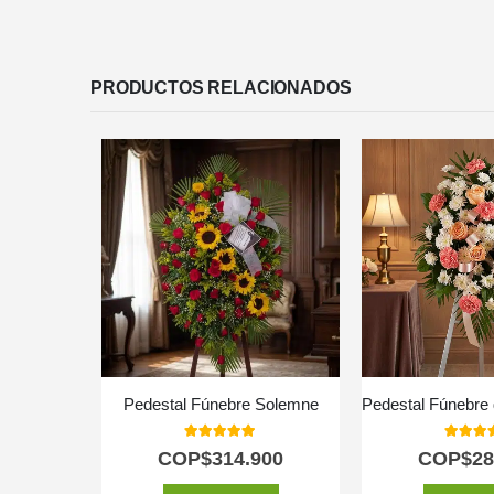
PRODUCTOS RELACIONADOS
Pedestal Fúnebre Solemne
5.00
out of 5
5.00
out
COP$
314.900
COP$
28