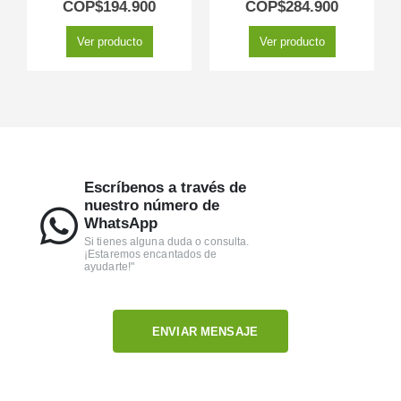
5.00
out of 5
5.00
out of 5
COP$
194.900
COP$
284.900
Ver producto
Ver producto
Escríbenos a través de
nuestro número de
WhatsApp
Si tienes alguna duda o consulta.
¡Estaremos encantados de
ayudarte!"
ENVIAR MENSAJE