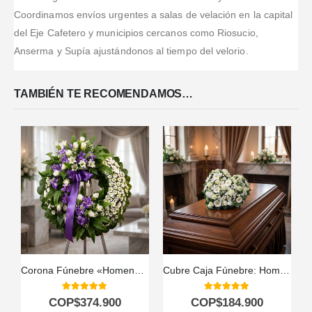
Coordinamos envíos urgentes a salas de velación en la capital
del Eje Cafetero y municipios cercanos como Riosucio,
Anserma y Supía ajustándonos al tiempo del velorio.
TAMBIÉN TE RECOMENDAMOS…
Corona Fúnebre «Homenaje a Daniel» con Envío a Tanatorio 🕊️
Cubre Caja Fúnebre: Homenaje Floral para Antonio 🕊️
5.00
out of 5
5.00
out of 5
COP$
374.900
COP$
184.900