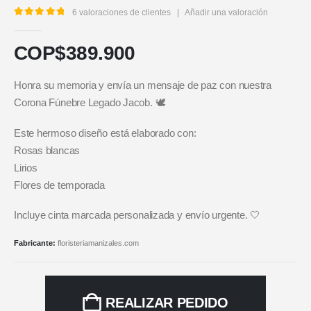
6
valoraciones de clientes
|
Añadir una valoración
5.00
out of 5
COP$
389.900
Honra su memoria y envía un mensaje de paz con nuestra
Corona Fúnebre Legado Jacob. 🕊️
Este hermoso diseño está elaborado con:
Rosas blancas
Lirios
Flores de temporada
Incluye cinta marcada personalizada y envío urgente. 🤍
Fabricante:
floristeriamanizales.com
REALIZAR PEDIDO