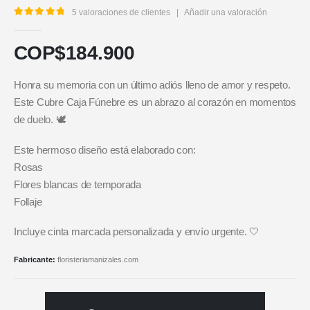
5
valoraciones de clientes
|
Añadir una valoración
5.00
out of 5
COP$
184.900
Honra su memoria con un último adiós lleno de amor y respeto.
Este Cubre Caja Fúnebre es un abrazo al corazón en momentos
de duelo. 🕊️
Este hermoso diseño está elaborado con:
Rosas
Flores blancas de temporada
Follaje
Incluye cinta marcada personalizada y envío urgente. 🤍
Fabricante:
floristeriamanizales.com