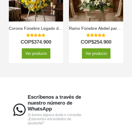
Corona Fúnebre Legado de Paz para Benjamin 🕊️
Ramo Fúnebre Abdiel para un Adiós Respetuoso 🕊️
5.00
out of 5
5.00
out of 5
COP$
374.900
COP$
254.900
Ver producto
Ver producto
Escríbenos a través de
nuestro número de
WhatsApp
Si tienes alguna duda o consulta.
¡Estaremos encantados de
ayudarte!"