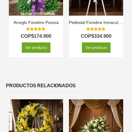
Arreglo Fúnebre Pureza
Pedestal Fúnebre Inmaculada: Un Solemne Homenaje Floral 🕊️
5.00
out of 5
5.00
out of 5
COP$
174.900
COP$
334.900
Ver producto
Ver producto
PRODUCTOS RELACIONADOS