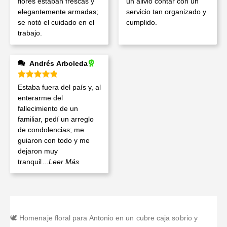
flores estaban frescas y
un alivio contar con un
elegantemente armadas;
servicio tan organizado y
se notó el cuidado en el
cumplido.
trabajo.
Andrés Arboleda
Valorado en
5
de 5
Estaba fuera del país y, al
enterarme del
fallecimiento de un
familiar, pedí un arreglo
de condolencias; me
guiaron con todo y me
dejaron muy
tranquil
...Leer Más
🕊️ Homenaje floral para Antonio en un cubre caja sobrio y