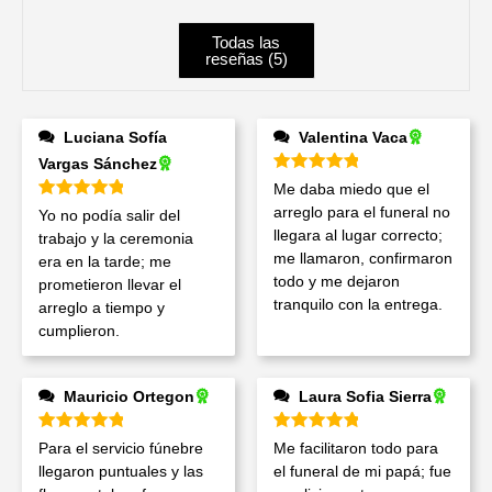
Todas las
reseñas (
5
)
Luciana Sofía
Valentina Vaca
Vargas Sánchez
Valorado en
5
de 5
Me daba miedo que el
Valorado en
5
de 5
arreglo para el funeral no
Yo no podía salir del
llegara al lugar correcto;
trabajo y la ceremonia
me llamaron, confirmaron
era en la tarde; me
todo y me dejaron
prometieron llevar el
tranquilo con la entrega.
arreglo a tiempo y
cumplieron.
Mauricio Ortegon
Laura Sofia Sierra
Valorado en
5
de 5
Valorado en
5
de 5
Para el servicio fúnebre
Me facilitaron todo para
llegaron puntuales y las
el funeral de mi papá; fue