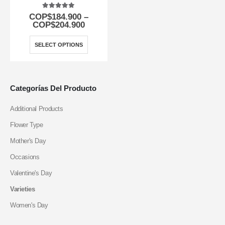
5.00
out of 5
COP$
184.900
–
COP$
204.900
SELECT OPTIONS
Categorías Del Producto
Additional Products
Flower Type
Mother's Day
Occasions
Valentine's Day
Varieties
Women's Day