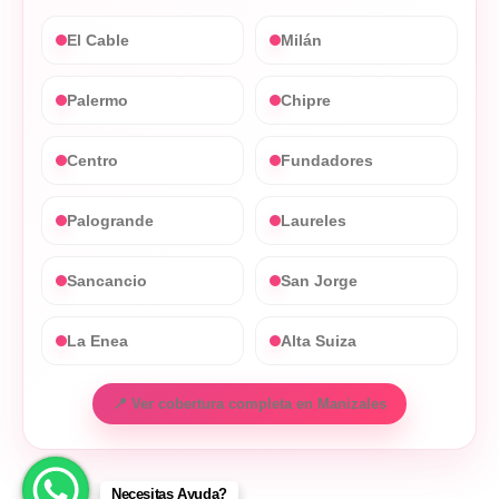
El Cable
Milán
Palermo
Chipre
Centro
Fundadores
Palogrande
Laureles
Sancancio
San Jorge
La Enea
Alta Suiza
📍 Ver cobertura completa en Manizales
Necesitas Ayuda?