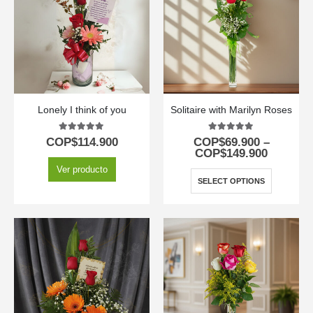
Lonely I think of you
Solitaire with Marilyn Roses
5.00
out of 5
5.00
out of 5
COP$
114.900
COP$
69.900
–
COP$
149.900
Ver producto
SELECT OPTIONS