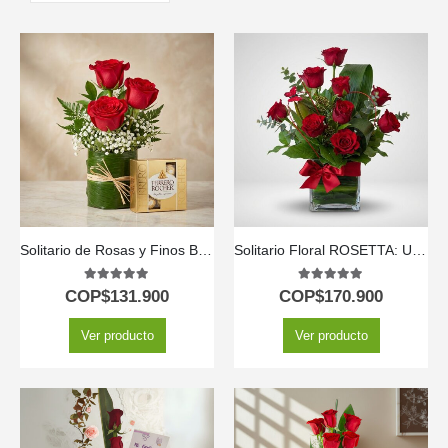
Solitario de Rosas y Finos Bombones MADONNA 🌹
Solitario Floral ROSETTA: Un Clásico de Seis Rosas Rojas 🌹
5.00
out of 5
5.00
out of 5
COP$
131.900
COP$
170.900
Ver producto
Ver producto