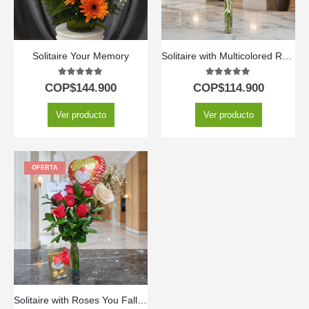
Solitaire Your Memory
Solitaire with Multicolored Roses
5.00
out of 5
5.00
out of 5
COP$
144.900
COP$
114.900
Ver producto
Ver producto
OFERTA
Solitaire with Roses You Fall in Love