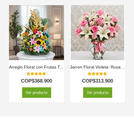
Arreglo Floral con Frutas Tentación
Jarron Floral Violeta: Rosas Rosadas y Lirios Frescos en Cristal ✨
5.00
out of 5
5.00
out of 5
COP$
368.900
COP$
313.900
Ver producto
Ver producto