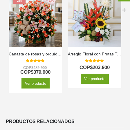
-22%
Canasta de rosas y orquídeas
Arreglo Floral con Frutas Tamarillo
5.00
out of 5
5.00
out of 5
COP$
203.900
COP$
489.900
COP$
379.900
Ver producto
Ver producto
PRODUCTOS RELACIONADOS