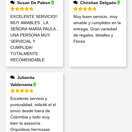
Susan De Pabon
Christian Delgado
Valorado en
5
de 5
Valorado en
5
de 5
EXCELENTE SERVICIO!!
Muy buen servicio, muy
MUY AMABLES , LA
amable y cumplidos en la
SEÑORA MARÍA PAULA ,
entrega. Gran variedad
UNA PERSONA MUY
de regalos, detalles y
SERVICIAL Y
Flores
CUMPLIDA!
TOTALMENTE
RECOMENDABLE
Julianita
Valderrama
Valorado en
5
de 5
Excelente servicio y
puntualidad, solicité el el
envío desde fuera de
Colombia y todo muy
bien la asesoría.
Orquídeas hermosas