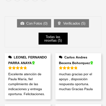
Con Fotos (
0
)
Verificados (
5
)
Todas las
reseñas (
5
)
LEONEL FERNANDO
Carlos Andres
PARRA ANAYA
Becerra Bohorquez
Valorado en
5
de 5
Valorado en
5
de 5
Excelente atención de
muchas gracias por el
Paula María, fiel
apoyo , disposición
cumplimiento de las
respuesta oportuna.
indicaciones y entrega
muchas Gracias Paula
oportuna. Felicitaciones.