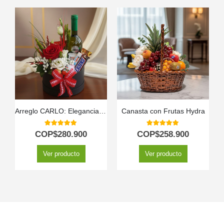
Arreglo CARLO: Elegancia en Rosas con Vino y Chocolates 🍷
Canasta con Frutas Hydra
5.00
out of 5
5.00
out of 5
COP$
280.900
COP$
258.900
Ver producto
Ver producto