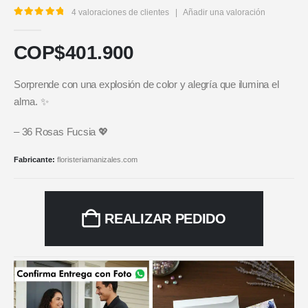
4
valoraciones de clientes
|
Añadir una valoración
5.00
out of 5
COP$
401.900
Sorprende con una explosión de color y alegría que ilumina el
alma. ✨
– 36 Rosas Fucsia 💖
Fabricante:
floristeriamanizales.com
REALIZAR PEDIDO