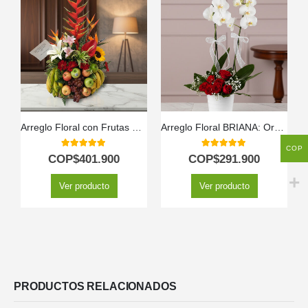
Arreglo Floral con Frutas Eclipse
Arreglo Floral BRIANA: Orquídea y Rosas Rojas para Enamorar 🌹
COP
5.00
out of 5
5.00
out of 5
COP$
401.900
COP$
291.900
Ver producto
Ver producto
PRODUCTOS RELACIONADOS