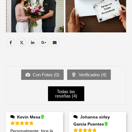
Con Fotos (
0
)
Verificados (
4
)
Todas las
reseñas (
4
)
Kevin Mesa
Johanna sirley
Garcia Puentes
Valorado en
5
de 5
Personalmente, hice la