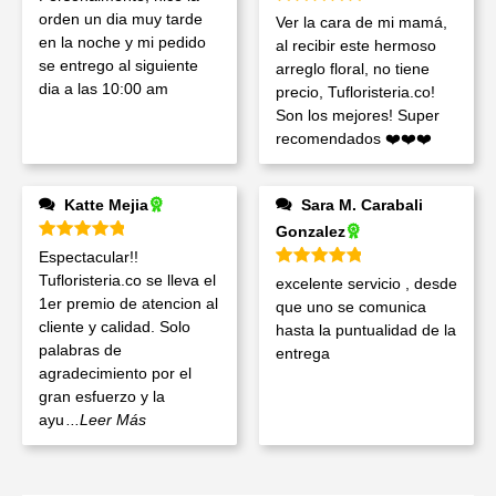
Valorado en
5
de 5
orden un dia muy tarde
Ver la cara de mi mamá,
en la noche y mi pedido
al recibir este hermoso
se entrego al siguiente
arreglo floral, no tiene
dia a las 10:00 am
precio, Tufloristeria.co!
Son los mejores! Super
recomendados ❤️❤️❤️
Katte Mejia
Sara M. Carabali
Gonzalez
Valorado en
5
de 5
Espectacular!!
Valorado en
5
de 5
Tufloristeria.co se lleva el
excelente servicio , desde
1er premio de atencion al
que uno se comunica
cliente y calidad. Solo
hasta la puntualidad de la
palabras de
entrega
agradecimiento por el
gran esfuerzo y la
ayu
...Leer Más