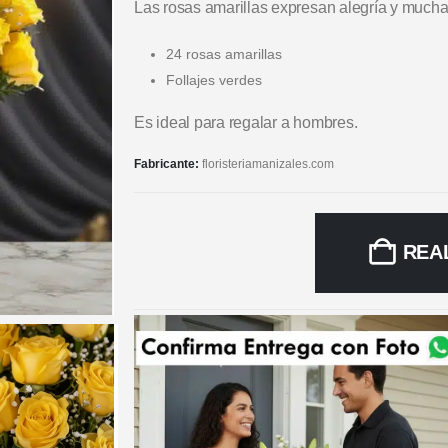
Las rosas amarillas expresan alegría y mucha 
24 rosas amarillas
Follajes verdes
Es ideal para regalar a hombres.
Fabricante:
floristeriamanizales.com
REA