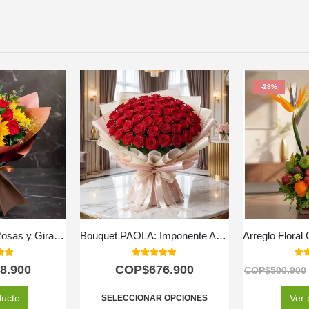
-28%
Ramo Aurora de Rosas y Girasoles | Ilumina el Día con Amor 💖
Bouquet PAOLA: Imponente Arreglo con 72 Espectaculares Rosas 🌹
 of 5
5.00
out of 5
5.0
8.900
COP$
676.900
COP$
500.900
ducto
Ver 
SELECCIONAR OPCIONES