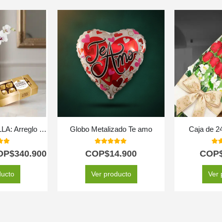
Orquídea ESTRELLA: Arreglo de Doble Vara con Chocolates ✨
Globo Metalizado Te amo
Caja de 2
 of 5
5.00
out of 5
5.0
OP$
340.900
COP$
14.900
COP
ducto
Ver producto
Ver 