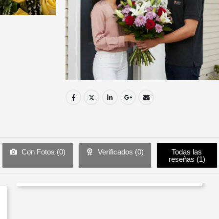
Con Fotos (
0
)
Verificados (
0
)
Todas las
reseñas (
1
)