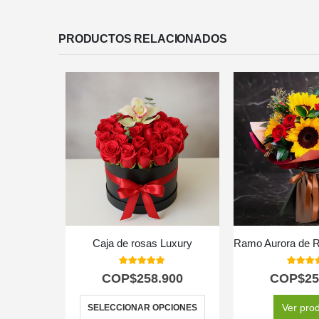
PRODUCTOS RELACIONADOS
Caja de rosas Luxury
5.00
out of 5
5.00
out
COP$
258.900
COP$
25
Ver pro
SELECCIONAR OPCIONES