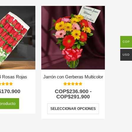
COP
USD
4 Rosas Rojas
Jarrón con Gerberas Multicolor
Arreglo F
0
out of 5
5.00
out of 5
$
170.900
COP$
236.900
-
C
COP$
291.900
producto
SELECCIONAR OPCIONES