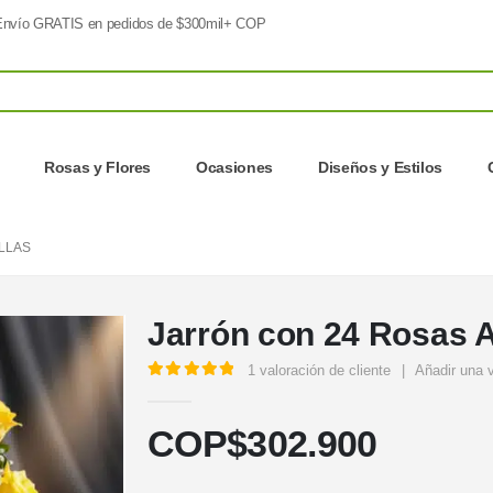
nvío GRATIS en pedidos de $300mil+ COP
Rosas y Flores
Ocasiones
Diseños y Estilos
LLAS
Jarrón con 24 Rosas A
1
valoración de cliente
|
Añadir una 
5.00
out of 5
COP$
302.900