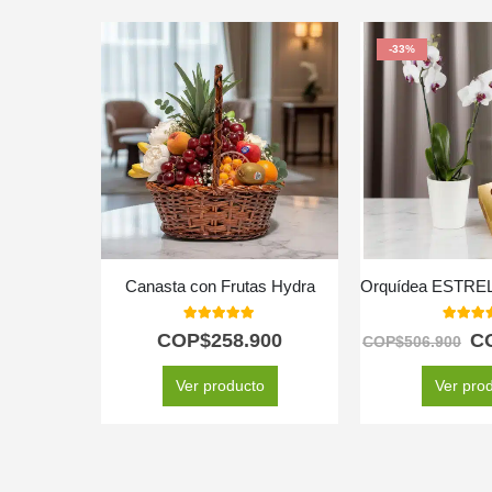
-33%
Canasta con Frutas Hydra
5.00
out of 5
5.00
out
COP$
258.900
C
COP$
506.900
Ver producto
Ver pro