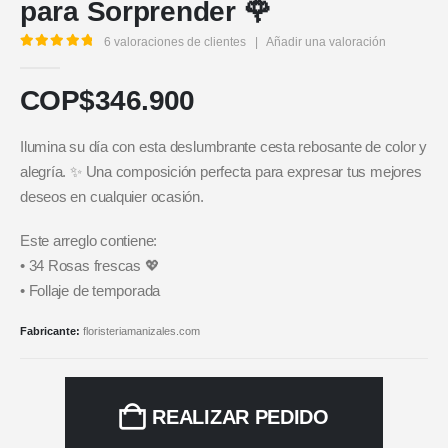
para Sorprender 🌹
6
valoraciones de clientes
|
Añadir una valoración
5.00
out of 5
COP$
346.900
Ilumina su día con esta deslumbrante cesta rebosante de color y
alegría. ✨ Una composición perfecta para expresar tus mejores
deseos en cualquier ocasión.
Este arreglo contiene:
• 34 Rosas frescas 💖
• Follaje de temporada
Fabricante:
floristeriamanizales.com
REALIZAR PEDIDO