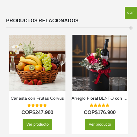
COP
PRODUCTOS RELACIONADOS
Canasta con Frutas Corvus
Arreglo Floral BENTO con Rosas y Vino | Elegancia para Regalar 🎁
5.00
out of 5
5.00
out of 5
COP$
247.900
COP$
176.900
Ver producto
Ver producto