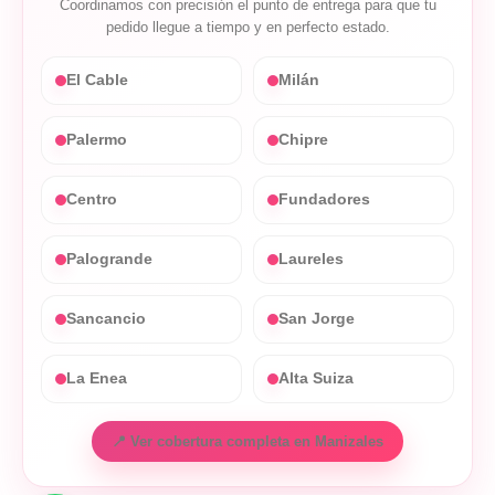
Coordinamos con precisión el punto de entrega para que tu
pedido llegue a tiempo y en perfecto estado.
El Cable
Milán
Palermo
Chipre
Centro
Fundadores
Palogrande
Laureles
Sancancio
San Jorge
La Enea
Alta Suiza
📍 Ver cobertura completa en Manizales