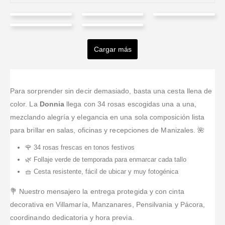
Jair
Byron
Jose O
CARLOS
Rivera
perez
Guzman
JhonnyJoin
QUIROZ
Casado
ROJO
Cargar más
Valorado en
5
de 
Me encantó la
Valorado en
5
de 5
Valorado en
5
de 5
Valorado en
5
de 5
Valorado en
5
de 5
Excelente
Excelente
floristería
felicitaciones
Atención muy
servicio y
servicio,
Tufloristeria.co!
por la calidad
rápida y
atenciòn al
entrega
La página
y servicio muy
servicio
Para sorprender sin decir demasiado, basta una cesta llena de
cliente.
oportuna.
web es fácil
recomendables
excelente
color. La
Donnia
llega con 34 rosas escogidas una a una,
Rapida
Muchas
de navegar y
para todas las
mezclando alegría y elegancia en una sola composición lista
respuesta a
gracias.
comprar
ocaciones
para brillar en salas, oficinas y recepciones de Manizales. 🌺
las
desde el
inquietudes y
exterior.
🌹 34 rosas frescas en tonos festivos
muy flexibles
Tienen una
🌿 Follaje verde de temporada para enmarcar cada tallo
con las
amplia oferta
🧺 Cesta resistente, fácil de ubicar y muy fotogénica
sugerencias
de flores y
extras
...Leer
💐 Nuestro mensajero la entrega protegida y con cinta
Más
decorativa en Villamaría, Manzanares, Pensilvania y Pácora,
coordinando dedicatoria y hora previa.