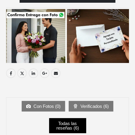
Con Fotos (
0
)
Verificados (
6
)
Todas las
reseñas (
6
)