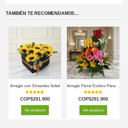
TAMBIÉN TE RECOMENDAMOS…
Arreglo con Girasoles Soleil
Arreglo Floral Exótico Paraíso
5.00
out of 5
5.00
out of 5
COP$
291.900
COP$
291.900
Ver producto
Ver producto