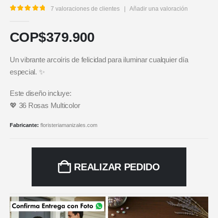
7
valoraciones de clientes
|
Añadir una valoración
5.00
out of 5
COP$
379.900
Un vibrante arcoíris de felicidad para iluminar cualquier día
especial. ✨
Este diseño incluye:
💖 36 Rosas Multicolor
Fabricante:
floristeriamanizales.com
REALIZAR PEDIDO