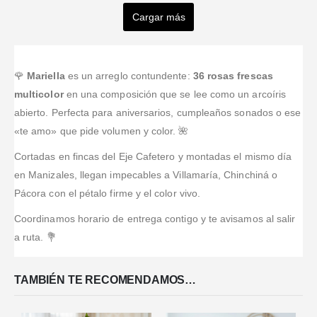
Morales
Gonzalez
Hernandez
Cargar más
Valorado en
5
de 5
Valorado en
5
de 
Rivera
Diaz
Demasiado
Beautiful
Fernandez
espectacular.
arrangements,
Valorado en
5
de 5
Valorado en
5
de 5
Entrega a
excellent
Valorado en
5
de 5
Excelente
Súper
Los
tiempo y
service. Ive
servicio, ya he
recomendados
🌹
Mariella
es un arreglo contundente:
36 rosas frescas
recomiendo
excelente
used them
hecho varios
encontré
muchísimo!
multicolor
en una composición que se lee como un arcoíris
servicio al
twice now and
servicio por
servicio,
abierto. Perfecta para aniversarios, cumpleaños sonados o ese
cliente,
absolutely
Internet y todo
calidad,
«te amo» que pide volumen y color. 🌺
gracias
love them.
de maravillas.
puntualidad,
gracias por
They made
Comprar por
precio y un
Cortadas en fincas del Eje Cafetero y montadas el mismo día
hacer posible
my recipients
Internet es
producto que
en Manizales, llegan impecables a Villamaría, Chinchiná o
un sueño con
day which
súper fácil.
logré celebrar
este bello
results to
Pácora con el pétalo firme y el color vivo.
el cumpleaños
regalo.
making my
de mi ser
Coordinamos horario de entrega contigo y te avisamos al salir
da
...Leer Más
querido.
a ruta. 💐
TAMBIÉN TE RECOMENDAMOS…