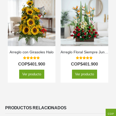
Arreglo con Girasoles Halo
Arreglo Floral Siempre Juntos
5.00
out of 5
5.00
out of 5
COP$
401.900
COP$
401.900
Ver producto
Ver producto
PRODUCTOS RELACIONADOS
COP