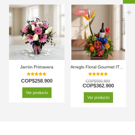
-28%
Jarrón Primavera
Arreglo Floral Gourmet ITALINA con Vino y Frutas Exóticas 🍷
5.00
out of 5
5.00
out of 5
COP$
258.900
COP$
500.900
COP$
362.900
Ver producto
Ver producto