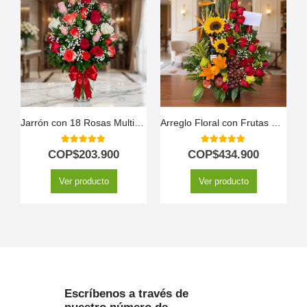
Jarrón con 18 Rosas Multicolor
Arreglo Floral con Frutas Especial
5.00
out of 5
5.00
out of 5
COP$
203.900
COP$
434.900
Ver producto
Ver producto
Escríbenos a través de