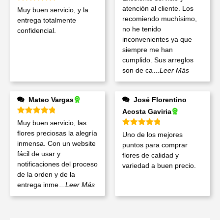
Valorado en
5
de 5
atención al cliente. Los
Muy buen servicio, y la
recomiendo muchísimo,
entrega totalmente
no he tenido
confidencial.
inconvenientes ya que
siempre me han
cumplido. Sus arreglos
son de ca
...Leer Más
Mateo Vargas
José Florentino
Acosta Gaviria
Valorado en
5
de 5
Muy buen servicio, las
Valorado en
5
de 5
flores preciosas la alegría
Uno de los mejores
inmensa. Con un website
puntos para comprar
fácil de usar y
flores de calidad y
notificaciones del proceso
variedad a buen precio.
de la orden y de la
entrega inme
...Leer Más