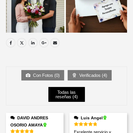
Con Fotos (
0
)
Verificados (
4
)
Todas las
reseñas (
4
)
DAVID ANDRES
Luis Angel
OSORIO AMAYA
Valorado en
5
de 5
Excelente servicio y