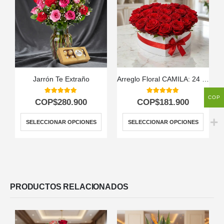
Jarrón Te Extraño
Arreglo Floral CAMILA: 24 Rosas Premium en Caja Corazón 🌹
COP
5.00
out of 5
5.00
out of 5
COP$
280.900
COP$
181.900
SELECCIONAR OPCIONES
SELECCIONAR OPCIONES
PRODUCTOS RELACIONADOS