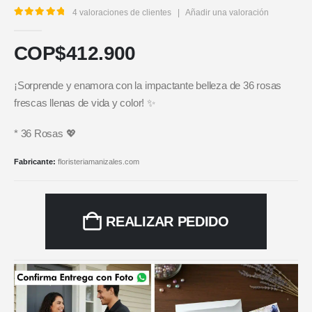
4
valoraciones de clientes
|
Añadir una valoración
5.00
out of 5
COP$
412.900
¡Sorprende y enamora con la impactante belleza de 36 rosas
frescas llenas de vida y color! ✨
* 36 Rosas 💖
Fabricante:
floristeriamanizales.com
REALIZAR PEDIDO