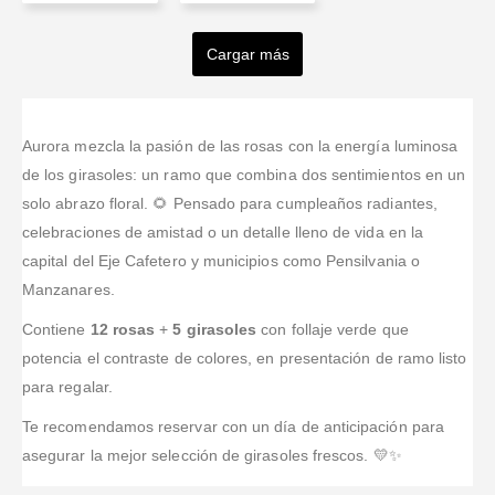
S Avila
Carlos
Sharov
Salazar
marina
Vega
Rodríguez
Cargar más
Valorado en
5
de 5
Valorado en
5
de 5
Valorado en
5
de 5
Buena
Rápidos,
Excelente
Valorado en
5
de 5
relación
Valorado en
5
de 
atentos,
servicio y muy
Quede muy
excelente
costo-
atienden
rápido.
complacido,
servicio,
beneficio. Se
emergencias
excelente
hermoso
Aurora mezcla la pasión de las rosas con la energía luminosa
puede pagar
y envíos
servicio ❤️
ramo y
de los girasoles: un ramo que combina dos sentimientos en un
con
tardíos como
entregado en
solo abrazo floral. 🌻 Pensado para cumpleaños radiantes,
transferencia
el mío.
un tiempo
de
celebraciones de amistad o un detalle lleno de vida en la
Agradecido
muy
Bancolombia
con su gestión
capital del Eje Cafetero y municipios como Pensilvania o
conveniente.
y el arreglo
fácil
Manzanares.
pues
comunicación
simplemente
Contiene
12 rosas
+
5 girasoles
con follaje verde que
a través de
A1 genial,
whats app
potencia el contraste de colores, en presentación de ramo listo
precioso.
para regalar.
Muy
...Leer
Más
Te recomendamos reservar con un día de anticipación para
asegurar la mejor selección de girasoles frescos. 💛✨