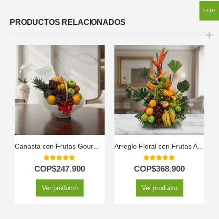
COP
PRODUCTOS RELACIONADOS
Canasta con Frutas Gourmet
Arreglo Floral con Frutas Alfa
5.00
out of 5
5.00
out of 5
COP$
247.900
COP$
368.900
Ver producto
Ver producto