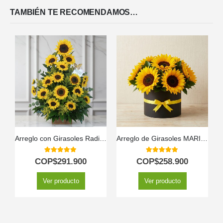
TAMBIÉN TE RECOMENDAMOS…
Arreglo con Girasoles Radiante
Arreglo de Girasoles MARISA: Expresa Gratitud y Alegría 🌻
5.00
out of 5
5.00
out of 5
COP$
291.900
COP$
258.900
Ver producto
Ver producto