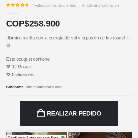
7
valoraciones de clientes
|
Añadir una valoración
5.00
out of 5
COP$
258.900
¡Ilumina su día con la energía del sol y la pasión de las rosas! ✨
🌻
Este bouquet contiene:
💖 12 Rosas
💖 5 Girasoles
Fabricante:
floristeriamanizales.com
REALIZAR PEDIDO