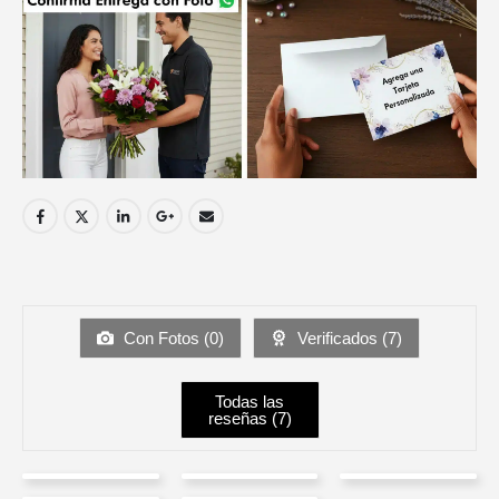
Con Fotos (
0
)
Verificados (
7
)
Todas las
reseñas (
7
)
Nickolay
Sergio
Luz